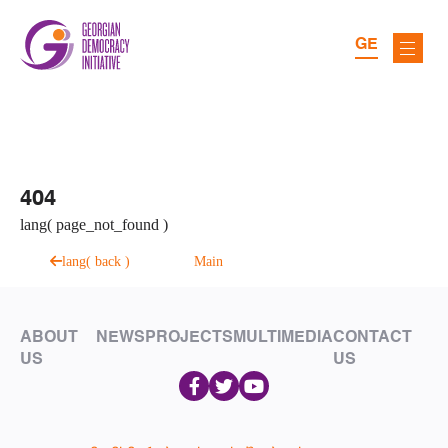
GE
404
lang( page_not_found )
lang( back )
Main
ABOUT
NEWS
PROJECTS
MULTIMEDIA
CONTACT
US
US