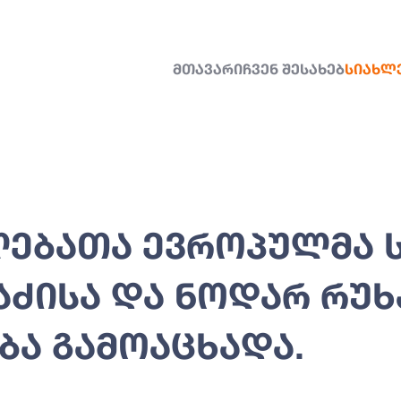
ᲛᲗᲐᲕᲐᲠᲘ
ᲩᲕᲔᲜ ᲨᲔᲡᲐᲮᲔᲑ
ᲡᲘᲐᲮᲚ
ᲚᲔᲑᲐᲗᲐ ᲔᲕᲠᲝᲞᲣᲚᲛᲐ
ᲐᲫᲘᲡᲐ ᲓᲐ ᲜᲝᲓᲐᲠ ᲠᲣᲮ
ᲑᲐ ᲒᲐᲛᲝᲐᲪᲮᲐᲓᲐ.