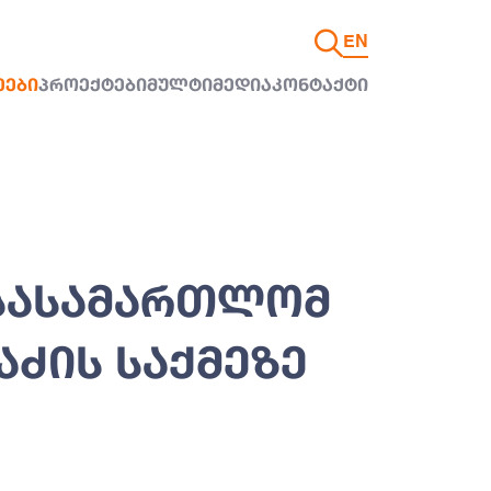
EN
ᲔᲔᲑᲘ
ᲞᲠᲝᲔᲥᲢᲔᲑᲘ
ᲛᲣᲚᲢᲘᲛᲔᲓᲘᲐ
ᲙᲝᲜᲢᲐᲥᲢᲘ
 ᲡᲐᲡᲐᲛᲐᲠᲗᲚᲝᲛ
ᲐᲫᲘᲡ ᲡᲐᲥᲛᲔᲖᲔ