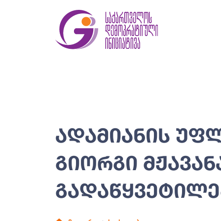
ᲐᲓᲐᲛᲘᲐᲜᲘᲡ ᲣᲤ
ᲒᲘᲝᲠᲒᲘ ᲛᲟᲐᲕᲐᲜ
ᲒᲐᲓᲐᲬᲧᲕᲔᲢᲘᲚᲔ