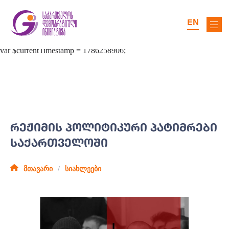
EN
ᲠᲔᲟᲘᲛᲘᲡ ᲞᲝᲚᲘᲢᲘᲙᲣᲠᲘ ᲞᲐᲢᲘᲛᲠᲔᲑᲘ
ᲡᲐᲥᲐᲠᲗᲕᲔᲚᲝᲨᲘ
მთავარი
სიახლეები