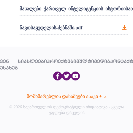
მასალები_ქართველ_ინტელიგენციის_ისტორიისათ
ნავთსაყუდელის-ძებნაში.pdf
ᲕᲔᲜ
ᲡᲘᲐᲮᲚᲔᲔᲑᲘ
ᲞᲠᲝᲔᲥᲢᲔᲑᲘ
ᲛᲣᲚᲢᲘᲛᲔᲓᲘᲐ
ᲙᲝᲜᲢᲐᲥᲢ
ᲔᲡᲐᲮᲔᲑ
მომხმარებლის დასაშვები ასაკი +12
© 2026 საქართველოს დემოკრატიული ინიციატივა - ყველა
უფლება დაცულია