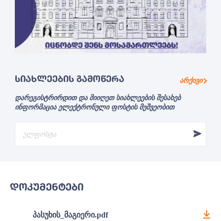
ᲡᲘᲐᲮᲚᲔᲔᲑᲘᲡ ᲒᲐᲛᲝᲬᲔᲠᲐ
არქივი
დარეგისტრირდით და მიიღეთ სიახლეების შესახებ
ინფორმაცია ელექტრონული ფოსტის მეშვეობით
ᲓᲝᲙᲣᲛᲔᲜᲢᲔᲑᲘ
პასუხის_მაგიერი.pdf