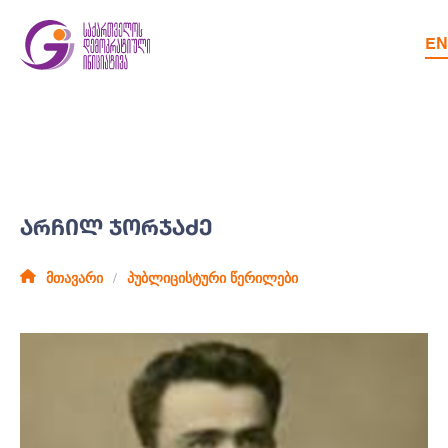
EN
ᲐᲠᲩᲘᲚ ᲯᲝᲠᲯᲐᲫᲔ
მთავარი
პუბლიცისტური წერილები