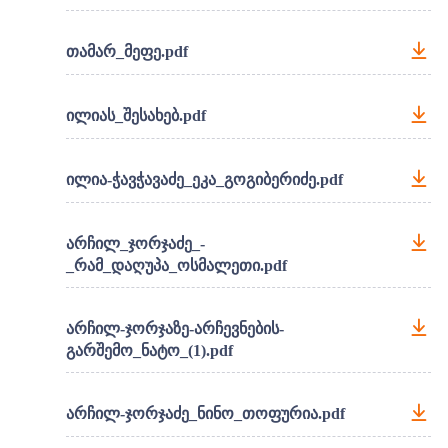
თამარ_მეფე.pdf
ილიას_შესახებ.pdf
ილია-ჭავჭავაძე_ეკა_გოგიბერიძე.pdf
არჩილ_ჯორჯაძე_-
_რამ_დაღუპა_ოსმალეთი.pdf
არჩილ-ჯორჯაზე-არჩევნების-
გარშემო_ნატო_(1).pdf
არჩილ-ჯორჯაძე_ნინო_თოფურია.pdf