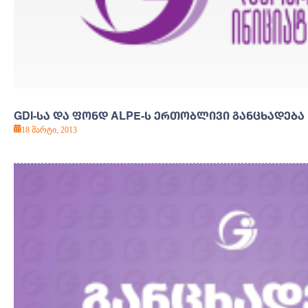
GDI-ᲡᲐ ᲓᲐ ᲤᲝᲜᲓ ALPE-Ს ᲔᲠᲗᲝᲑᲚᲘᲕᲘ ᲒᲐᲜᲪᲮᲐᲓᲔᲑᲐ
18 მარტი, 2013