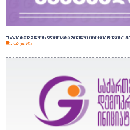
“ᲡᲐᲥᲐᲠᲗᲕᲔᲚᲝᲡ ᲓᲔᲛᲝᲙᲠᲐᲢᲘᲣᲚᲘ ᲘᲜᲘᲪᲘᲐᲢᲘᲕᲘᲡ” Გ
12 მარტი, 2013