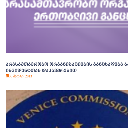
ᲐᲠᲐᲡᲐᲛᲗᲐᲕᲠᲝᲑᲝ ᲝᲠᲒᲐᲜᲘᲖᲐᲪᲘᲔᲑᲘᲡ ᲒᲐᲜᲪᲮᲐᲓᲔᲑᲐ 
ᲘᲜᲪᲘᲓᲔᲜᲢᲗᲐᲜ ᲓᲐᲙᲐᲕᲨᲠᲔᲑᲘᲗ
30 მარტი, 2013