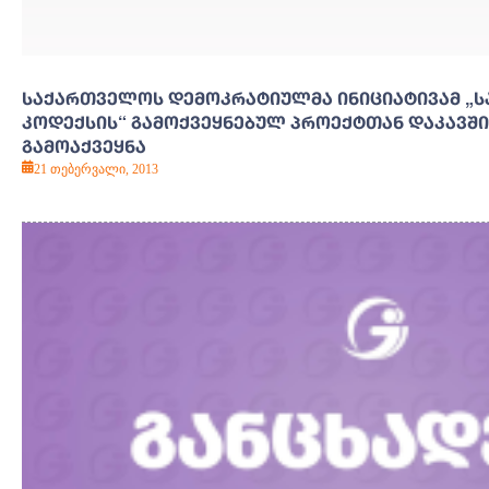
ᲡᲐᲥᲐᲠᲗᲕᲔᲚᲝᲡ ᲓᲔᲛᲝᲙᲠᲐᲢᲘᲣᲚᲛᲐ ᲘᲜᲘᲪᲘᲐᲢᲘᲕᲐᲛ „
ᲙᲝᲓᲔᲥᲡᲘᲡ“ ᲒᲐᲛᲝᲥᲕᲔᲧᲜᲔᲑᲣᲚ ᲞᲠᲝᲔᲥᲢᲗᲐᲜ ᲓᲐᲙᲐᲕᲨ
ᲒᲐᲛᲝᲐᲥᲕᲔᲧᲜᲐ
21 თებერვალი, 2013