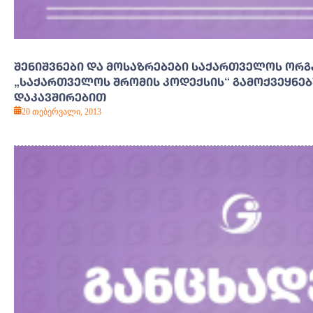
ᲨᲔᲜᲘᲨᲕᲜᲔᲑᲘ ᲓᲐ ᲛᲝᲡᲐᲖᲠᲔᲑᲔᲑᲘ ᲡᲐᲥᲐᲠᲗᲕᲔᲚᲝᲡ ᲝᲠᲒ
„ᲡᲐᲥᲐᲠᲗᲕᲔᲚᲝᲡ ᲨᲠᲝᲛᲘᲡ ᲙᲝᲓᲔᲥᲡᲘᲡ“ ᲒᲐᲛᲝᲥᲕᲔᲧᲜᲔ
ᲓᲐᲙᲐᲕᲨᲘᲠᲔᲑᲘᲗ
20 თებერვალი, 2013